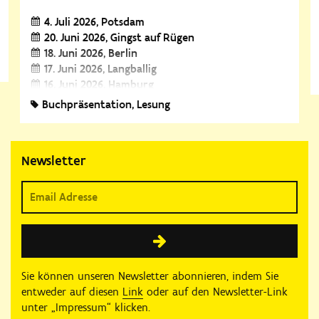
4. Juli 2026
Potsdam
20. Juni 2026
Gingst auf Rügen
18. Juni 2026
Berlin
17. Juni 2026
Langballig
16. Juni 2026
Hamburg
27. März 2026
Freiburg
Buchpräsentation
Lesung
23. März 2026
Singen
21. März 2026
Halle (Saale)
19. März 2026
Leipzig
Newsletter
26. Februar 2026
Freising
25. Februar 2026
Würzburg
24. Februar 2026
Bammental
23. Februar 2026
Ingelheim
21. Februar 2026
Darmstadt
20. Februar 2026
Heidelberg
19. Februar 2026
Wolfenbüttel
18. Februar 2026
Osterholz-Scharmbeck
Sie können unseren Newsletter abonnieren, indem Sie
17. Februar 2026
Bremen
entweder auf diesen
Link
oder auf den Newsletter-Link
16. Februar 2026
Bielefeld
unter „Impressum“ klicken.