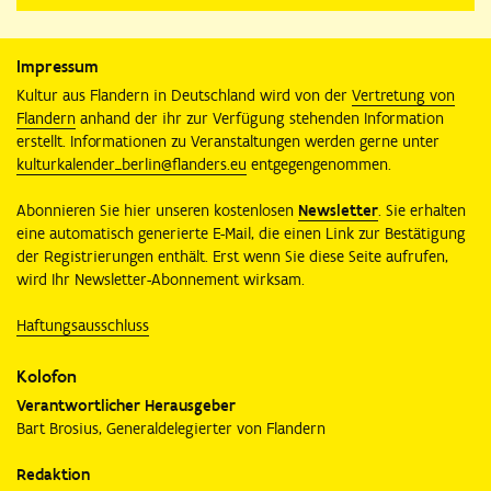
10. Februar 2026
Aachen
8. Februar 2026
Odenthal
4. Dezember 2025
München
Impressum
3. Dezember 2025
Stuttgart
Kultur aus Flandern in Deutschland wird von der
Vertretung von
2. Dezember 2025
Karlsruhe
Flandern
anhand der ihr zur Verfügung stehenden Information
1. Dezember 2025
Köln
erstellt. Informationen zu Veranstaltungen werden gerne unter
26. November 2025
Kronberg
kulturkalender_berlin@flanders.eu
entgegengenommen.
25. November 2025
Frankfurt
21. November 2025
Berlin
Abonnieren Sie hier unseren kostenlosen
Newsletter
. Sie erhalten
7. November 2025
Gingst auf Rügen
eine automatisch generierte E-Mail, die einen Link zur Bestätigung
der Registrierungen enthält. Erst wenn Sie diese Seite aufrufen,
wird Ihr Newsletter-Abonnement wirksam.
Haftungsausschluss
Kolofon
Verantwortlicher Herausgeber
Bart Brosius, Generaldelegierter von Flandern
Redaktion