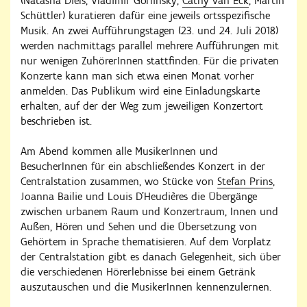
(Natasha Diels, Vladimir Gorlinsky,
Cathy van Eck
, Martin
Schüttler) kuratieren dafür eine jeweils ortsspezifische
Musik. An zwei Aufführungstagen (23. und 24. Juli 2018)
werden nachmittags parallel mehrere Aufführungen mit
nur wenigen ZuhörerInnen stattfinden. Für die privaten
Konzerte kann man sich etwa einen Monat vorher
anmelden. Das Publikum wird eine Einladungskarte
erhalten, auf der der Weg zum jeweiligen Konzertort
beschrieben ist.
Am Abend kommen alle MusikerInnen und
BesucherInnen für ein abschließendes Konzert in der
Centralstation zusammen, wo Stücke von
Stefan Prins
,
Joanna Bailie und Louis D’Heudières die Übergänge
zwischen urbanem Raum und Konzertraum, Innen und
Außen, Hören und Sehen und die Übersetzung von
Gehörtem in Sprache thematisieren. Auf dem Vorplatz
der Centralstation gibt es danach Gelegenheit, sich über
die verschiedenen Hörerlebnisse bei einem Getränk
auszutauschen und die MusikerInnen kennenzulernen.