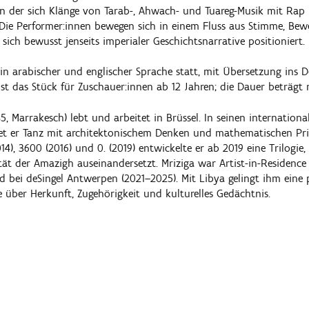
n der sich Klänge von Tarab-, Ahwach- und Tuareg-Musik mit Rap
Die Performer:innen bewegen sich in einem Fluss aus Stimme, Be
e sich bewusst jenseits imperialer Geschichtsnarrative positioniert.
t in arabischer und englischer Sprache statt, mit Übersetzung ins 
ist das Stück für Zuschauer:innen ab 12 Jahren; die Dauer beträgt
, Marrakesch) lebt und arbeitet in Brüssel. In seinen internationa
et er Tanz mit architektonischem Denken und mathematischen Pri
4), 3600 (2016) und 0. (2019) entwickelte er ab 2019 eine Trilogie, 
tät der Amazigh auseinandersetzt. Mriziga war Artist-in-Residenc
nd bei deSingel Antwerpen (2021–2025). Mit Libya gelingt ihm eine 
e über Herkunft, Zugehörigkeit und kulturelles Gedächtnis.