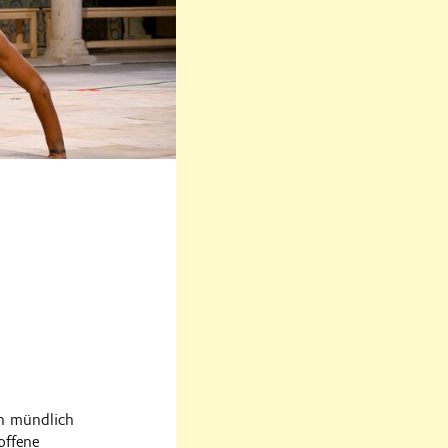
n mündlich
offene