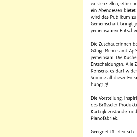
existenziellen, ethisc
ein Abendessen bietet 
wird das Publikum zu 
Gemeinschaft bringt j
gemeinsamen Entschei
Die ZuschauerInnen b
Gänge-Menü samt Apé
gemeinsam. Die Küche 
Entscheidungen. Alle 
Konsens: es darf wide
Summe all dieser Ent
hungrig!
Die Vorstellung, inspi
des Brüsseler Produk
Kortrijk zustande, un
Pianofabriek.
Geeignet für deutsch-