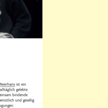
Meierhans
ist ein
lltäglich gelebte
emeinsam bindende
mütlich und gesellig
eugungen: