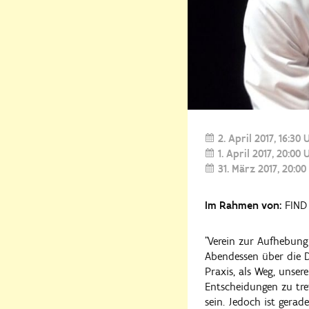
2. April 2017
16:30 
1. April 2017
20:00 
31. März 2017
20:00
Im Rahmen von:
FIND 
"Verein zur Aufhebung
Abendessen über die D
Praxis, als Weg, unse
Entscheidungen zu tref
sein. Jedoch ist gera