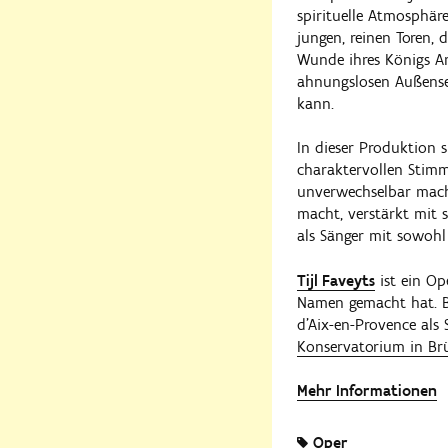
spirituelle Atmosphär
jungen, reinen Toren,
Wunde ihres Königs Am
ahnungslosen Außensei
kann.
In dieser Produktion sp
charaktervollen Stimm
unverwechselbar macht
macht, verstärkt mit 
als Sänger mit sowohl 
Tijl Faveyts
ist ein Op
Namen gemacht hat. Be
d’Aix-en-Provence als 
Konservatorium in Brü
Mehr Informationen
Oper