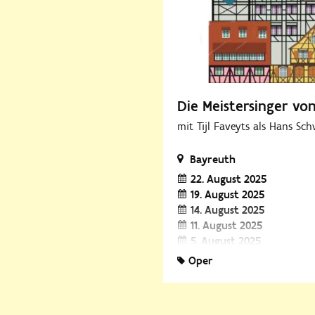
Die Meistersinger vo
mit Tijl Faveyts als Hans Sc
Bayreuth
22. August 2025
19. August 2025
14. August 2025
11. August 2025
5. August 2025
2. August 2025
Oper
25. Juli 2025