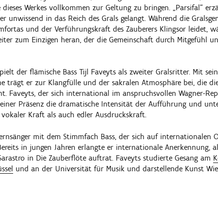
e dieses Werkes vollkommen zur Geltung zu bringen. „Parsifal“ erzä
 der unwissend in das Reich des Grals gelangt. Während die Gralsge
fortas und der Verführungskraft des Zauberers Klingsor leidet, w
ter zum Einzigen heran, der die Gemeinschaft durch Mitgefühl un
ielt der flämische Bass Tijl Faveyts als zweiter Gralsritter. Mit sein
e trägt er zur Klangfülle und der sakralen Atmosphäre bei, die di
. Faveyts, der sich international im anspruchsvollen Wagner-Re
seiner Präsenz die dramatische Intensität der Aufführung und unte
vokaler Kraft als auch edler Ausdruckskraft.
ernsänger mit dem Stimmfach Bass, der sich auf internationalen
reits in jungen Jahren erlangte er internationale Anerkennung, al
Sarastro in Die Zauberflöte auftrat. Faveyts studierte Gesang am
K
ssel
und an der Universität für Musik und darstellende Kunst Wie