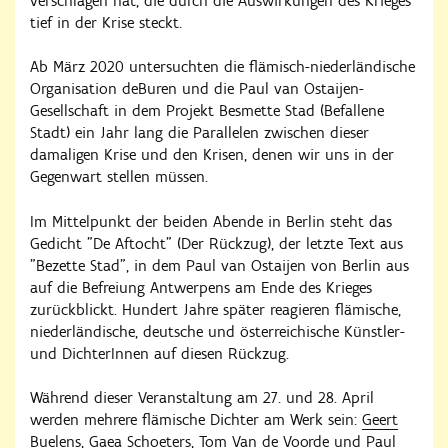
verschlagen hat, die durch die Auswirkungen des Krieges
tief in der Krise steckt.
Ab März 2020 untersuchten die flämisch-niederländische
Organisation deBuren und die Paul van Ostaijen-
Gesellschaft in dem Projekt Besmette Stad (Befallene
Stadt) ein Jahr lang die Parallelen zwischen dieser
damaligen Krise und den Krisen, denen wir uns in der
Gegenwart stellen müssen.
Im Mittelpunkt der beiden Abende in Berlin steht das
Gedicht "De Aftocht" (Der Rückzug), der letzte Text aus
"Bezette Stad", in dem Paul van Ostaijen von Berlin aus
auf die Befreiung Antwerpens am Ende des Krieges
zurückblickt. Hundert Jahre später reagieren flämische,
niederländische, deutsche und österreichische Künstler-
und DichterInnen auf diesen Rückzug.
Während dieser Veranstaltung am 27. und 28. April
werden mehrere flämische Dichter am Werk sein:
Geert
Buelens
,
Gaea Schoeters
,
Tom Van de Voorde
und
Paul