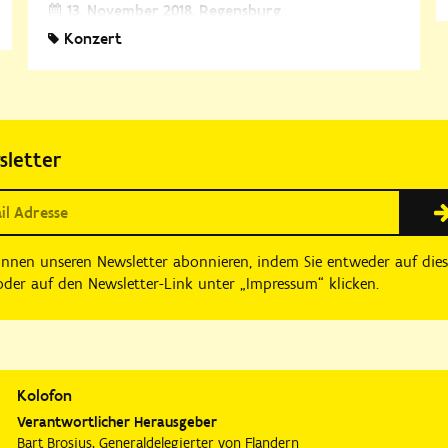
13. November 2018
Regensburg
11. November 2018
Konzert
8. November 2018
sletter
önnen unseren Newsletter abonnieren, indem Sie entweder auf die
der auf den Newsletter-Link unter „Impressum“ klicken.
Kolofon
Verantwortlicher Herausgeber
Bart Brosius, Generaldelegierter von Flandern