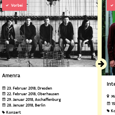
Vorbei
Amenra
Int
23. Februar 2018
Dresden
22. Februar 2018
Oberhausen
M
29. Januar 2018
Aschaffenburg
1
28. Januar 2018
Berlin
K
Konzert