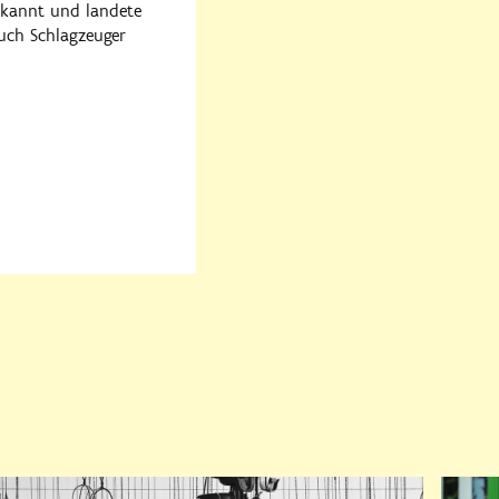
bekannt und landete
auch Schlagzeuger
rige