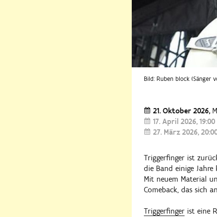
Bild: Ruben block (Sänger v
21. Oktober 2026
M
17. April 2026
19:00
27. März 2026
20:0
Triggerfinger ist zur
die Band einige Jahre
Mit neuem Material und
Comeback, das sich anf
Triggerfinger
ist eine 