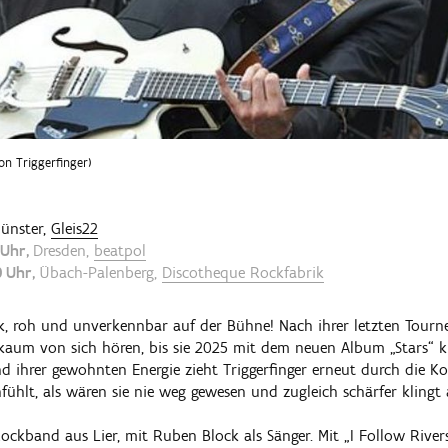
on Triggerfinger)
ünster,
Gleis22
 Uhr
Dresden,
beatpol
0 Uhr
Übach-Palenberg,
Discotheque Rockfabrik
ück, roh und unverkennbar auf der Bühne! Nach ihrer letzten Tourne
 kaum von sich hören, bis sie 2025 mit dem neuen Album „Stars“ kr
 ihrer gewohnten Energie zieht Triggerfinger erneut durch die Konz
ühlt, als wären sie nie weg gewesen und zugleich schärfer klingt a
Rockband aus Lier, mit Ruben Block als Sänger. Mit „I Follow Rive