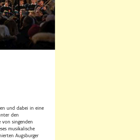
ßen und dabei in eine
unter den
e von singenden
eses musikalische
mierten Augsburger