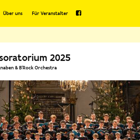
Über uns
Für Veranstalter
soratorium 2025
naben & B'Rock Orchestra