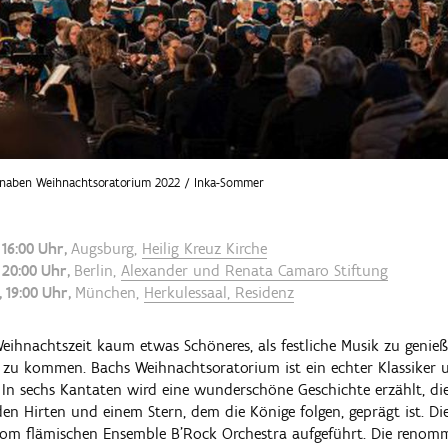
naben Weihnachtsoratorium 2022 / Inka-Sommer
16:00 Uhr
Augsburg,
Heilig Kreuz Kirche
20:00 Uhr
Berlin,
Alexander und Renata Camaro Stiftung
19:00 Uhr
München,
Herkulessaal, Residenz
eihnachtszeit kaum etwas Schöneres, als festliche Musik zu genie
zu kommen. Bachs Weihnachtsoratorium ist ein echter Klassiker 
In sechs Kantaten wird eine wunderschöne Geschichte erzählt, di
en Hirten und einem Stern, dem die Könige folgen, geprägt ist. Di
vom flämischen Ensemble B'Rock Orchestra aufgeführt. Die renom