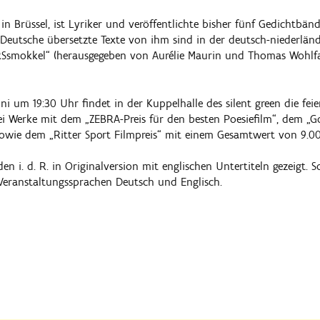
in Brüssel, ist Lyriker und veröffentlichte bisher fünf Gedichtbänd
ns Deutsche übersetzte Texte von ihm sind in der deutsch-niederlä
Ssmokkel“ (herausgegeben von Aurélie Maurin und Thomas Wohlf
i um 19:30 Uhr findet in der Kuppelhalle des silent green die feie
rei Werke mit dem „ZEBRA-Preis für den besten Poesiefilm“, dem „G
owie dem „Ritter Sport Filmpreis“ mit einem Gesamtwert von 9.0
n i. d. R. in Originalversion mit englischen Untertiteln gezeigt. S
Veranstaltungssprachen Deutsch und Englisch.