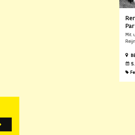
Ren
Par
Mit 
Reij
B
5.
Fe
Anmelden