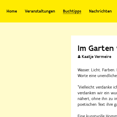
Home
Veranstaltungen
Buchtipps
Nachrichten
Im Garten
Kaatje Vermeire
Wasser. Licht. Farben.
Worte eine unendliche
"Vielleicht verdanke i
verdanken wir ein wu
nähert, ohne ihn zu i
poetischen Text ihre g
Eine kunstvolle Homma