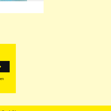
rige
Nächste
Anmelden
sen