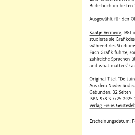
Bilderbuch im besten S
Ausgewählt für den Ö
Kaatje Vermeire
, 1981 
studierte sie Grafikd
während des Studiums l
Fach Grafik führte, so
zahlreiche Sprachen ü
and what matters") auf
Original Titel: "De tu
Aus dem Niederländis
Gebunden, 32 Seiten
ISBN 978-3-7725-2925-
Verlag Freies Geistesle
Erscheinungsdatum: F