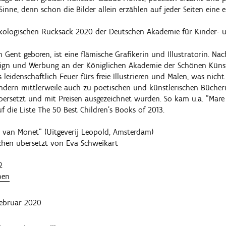
inne, denn schon die Bilder allein erzählen auf jeder Seiten eine e
kologischen Rucksack 2020 der Deutschen Akademie für Kinder- un
in Gent geboren, ist eine flämische Grafikerin und Illustratorin. N
esign und Werbung an der Königlichen Akademie der Schönen Küns
eidenschaftlich Feuer fürs freie Illustrieren und Malen, was nich
ndern mittlerweile auch zu poetischen und künstlerischen Büchern,
bersetzt und mit Preisen ausgezeichnet wurden. So kam u.a. "Mare
 die Liste The 50 Best Children’s Books of 2013.
in van Monet" (Uitgeverij Leopold, Amsterdam)
chen übersetzt von Eva Schweikart
2
ben
ebruar 2020