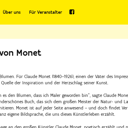
Über uns
Für Veranstalter
 von Monet
 Blumen. Für Claude Monet (1840–1926), einen der Väter des Impress
 Quelle der Inspiration und der Herzschlag seiner Kunst.
ch es den Blumen, dass ich Maler geworden bin", sagte Claude Mone
nderschönes Buch, das sich dem großen Meister der Natur- und La
mitieren. Monet ist auf jeder Seite anwesend – und doch findet Ve
anz eigene Bildsprache, die uns dieses Künstlerleben erzählt.
ge an den großen Künstler Claude Monet, poetisch erzählt und präc