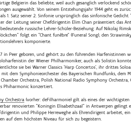
rtige Belgierin das beliebte, weil auch gesanglich verlockend sch
ngen ausgewählt. Von seinem Entstehungsjahr 1944 geht es zurüc
als 1. Satz seiner 2. Sinfonie ursprünglich das sinfonische Gedicht "
ter der Leitung seiner Chefdirigentin Elim Chan präsentiert das
bedeutende russische Lehrer-Schüler-Beziehung: Auf Nikolaj Rimsk
löckchen" folgt ein "Chant funèbre" (Funeral Song), den Strawinsk
tionslehrers komponierte.
87 in Peer geboren, und gehört zu den führenden Harfenistinnen we
oloharfenistin der Wiener Philharmoniker, auch als Solistin konnt
entlichte sie bei Warner Classics 'Harp Concertos', ihr drittes Soloa
a. mit dem Symphonieorchester des Bayerischen Rundfunks, dem 
a Chamber Orchestra, Polish National Radio Symphony Orchestra,
s Phiharmonic konzertiert.
y Orchestra
(vorher: deFilharmonie) gilt als eines der wichtigsten 
bar renovierten "Koningin Elisabethzaal" in Antwerpen gelingt e
dirigentin und Philippe Herreweghe als Ehrendirigent arbeitet, ein
n auf dem höchsten Niveau für sich zu begeistern.