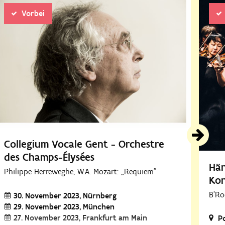
Vorbei
Collegium Vocale Gent - Orchestre
des Champs-Élysées
Hän
Philippe Herreweghe, W.A. Mozart: „Requiem"
Kon
B'Ro
30. November 2023
Nürnberg
29. November 2023
München
27. November 2023
Frankfurt am Main
P