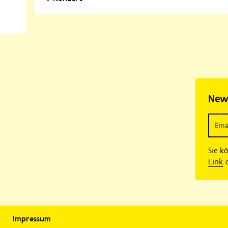
New
Sie k
Link
o
Impressum