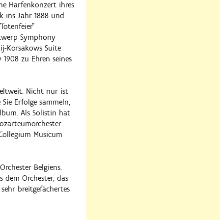
öne Harfenkonzert ihres
k ins Jahr 1888 und
Totenfeier"
 Antwerp Symphony
ij-Korsakows Suite
y 1908 zu Ehren seines
ltweit. Nicht nur ist
e Sie Erfolge sammeln,
lbum. Als Solistin hat
Mozarteumorchester
 Collegium Musicum
Orchester Belgiens.
s dem Orchester, das
 sehr breitgefächertes