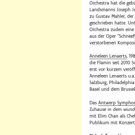
Orchestra hat die gebü
Landsmanns Joseph Jo
zu Gustav Mahler, der 
geschrieben hatte. Un
Orchestra zudem eine 
aus der Oper "Schneef
verstorbenen Komposi
Anneleen Lenaerts
, 19
die Flamin seit 2010 S
erst vor kurzem veröff
Anneleen Lenaerts u.
Salzburg, Philadelphi
Basel und dem Brussel
Das
Antwerp Symphon
Zuhause in dem wunder
mit Elim Chan als Chef
Publikum mit Konzerte