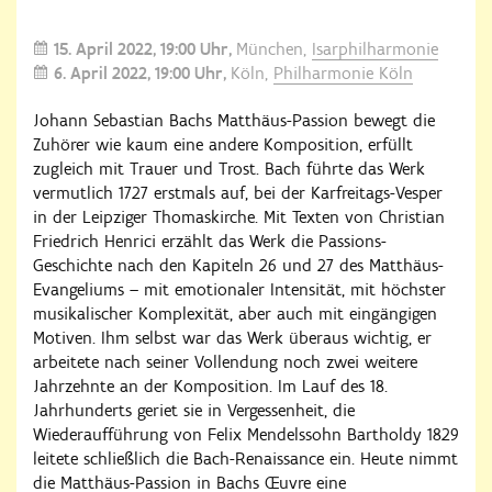
15. April 2022
19:00 Uhr
München,
Isarphilharmonie
6. April 2022
19:00 Uhr
Köln,
Philharmonie Köln
Johann Sebastian Bachs Matthäus-Passion bewegt die
Zuhörer wie kaum eine andere Komposition, erfüllt
zugleich mit Trauer und Trost. Bach führte das Werk
vermutlich 1727 erstmals auf, bei der Karfreitags-Vesper
in der Leipziger Thomaskirche. Mit Texten von Christian
Friedrich Henrici erzählt das Werk die Passions-
Geschichte nach den Kapiteln 26 und 27 des Matthäus-
Evangeliums – mit emotionaler Intensität, mit höchster
musikalischer Komplexität, aber auch mit eingängigen
Motiven. Ihm selbst war das Werk überaus wichtig, er
arbeitete nach seiner Vollendung noch zwei weitere
Jahrzehnte an der Komposition. Im Lauf des 18.
Jahrhunderts geriet sie in Vergessenheit, die
Wiederaufführung von Felix Mendelssohn Bartholdy 1829
leitete schließlich die Bach-Renaissance ein. Heute nimmt
die Matthäus-Passion in Bachs Œuvre eine