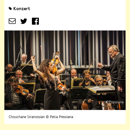
Konzert
Chouchane Siranossian © Petia Pressiana