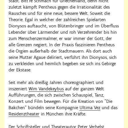
Stadt. Bitt're Schmach für Griechenland, denn nicht
zuletzt kämpft Pentheus gegen die Irrationalität des
Rausches und für eine neue, bessere Welt. Soweit die
Theorie. Egal in welcher der zahlreichen Spielarten
Dionysos auftaucht, von Blütenbringer und im Überfluss
Lebender über Lärmender und roh Verzehrender bis hin
zum Menschenzermalmer, er war immer der Gott, der
alle Grenzen negiert. In der Praxis faszinieren Pentheus
die Orgien außerhalb der Stadtmauern. Als dort auch
seine Mutter Agaue deliriert, verführt ihn Dionysos, sich
zu verkleiden und heimlich begeben sie sich ins Gebirge
der Ekstase.
Seit mehr als dreißig Jahren choreographiert und
inszeniert
Wim Vandekeybus
auf der ganzen Welt
Aufführungen, die sich zwischen Schauspiel, Tanz,
Konzert und Film bewegen. Für die Kreation von "Die
Bakchen" bündeln seine Kompagnie
Ultima Vez
und das
Residenztheater
in München ihre Kräfte.
Der Schriftsteller und Theaterautor
Peter Verhelst