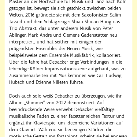
Master an der Hochschule für Musik und Tanz nach Köln
gezogen ist, bewegt sie sich geschickt zwischen beiden
Welten. 2016 gründete sie mit dem Saxofonisten Salim
Javaid und dem Schlagzeuger Shiau-Shiuan Hung das
Trio Abstrakt, das unter anderem Musik von Peter
Ablinger, Mark Andre und Clemens Gadenstätter neu
interpretiert, und hat seither mit einigen der
prägendsten Ensembles der Neuen Musik, wie
beispielsweise dem Ensemble Musikfabrik, kollaboriert.
Über die Jahre hat Debacker enge Verbindungen in die
lebendige Kölner Improvisationsszene aufgebaut, was zu
Zusammenarbeiten mit Musiker:innen wie Carl Ludwig
Hübsch und Etienne Nillesen führte.
Doch auch solo weiß Debacker zu überzeugen, wie ihr
Album „Shimmer“ von 2022 demonstriert: Auf
beeindruckende Weise verwebt Debacker vielfältige
musikalische Fäden zu einer facettenreichen Textur und
ergänzt ihr Klavierspiel um ideenreiche Variationen auf
dem Clavinet. Während sie bei einigen Stücken die
motivische Gestaltung fortspinnt, scheint sie bei anderen