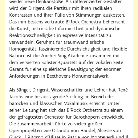
wieder neue Denkanstöße. Als differenzierter Gestalter
wird der Dirigent die Partitur mit ihren radikalen
Kontrasten und ihrer Fülle von Stimmungen auskosten.
Das ihm bestens vertraute
B’Rock Orchestra
beherrscht
die Kunst, historische Informiertheit und dynamische
Reaktionsschnelligkeit in expressive Intensität zu
verwandeln. Gerühmt für traumwandlerische
Homogenität, faszinierende Durchsichtigkeit und flexible
Balance ist die Zürcher Sing-Akademie zusammen mit
dem versierten Solisten-Quartett auf der vokalen Seite
Garant für eine spielerische Bewältigung der enormen
Anforderungen in Beethovens Monumentalwerk.
Als Sänger, Dirigent, Wissenschaftler und Lehrer hat René
Jacobs eine herausragende Stellung im Bereich der
barocken und klassischen Vokalmusik erreicht. Unter
seiner Leitung hat sich das B’Rock Orchestra zu einem
der gefragtesten Orchester für Barockopern entwickelt.
Die Zusammenarbeit führte zu vielen großen
Opernprojekten wie Orlando von Händel, Alceste von
Gluck, Il Ritorno d'Ulisse in Patria von Monteverdi und Il