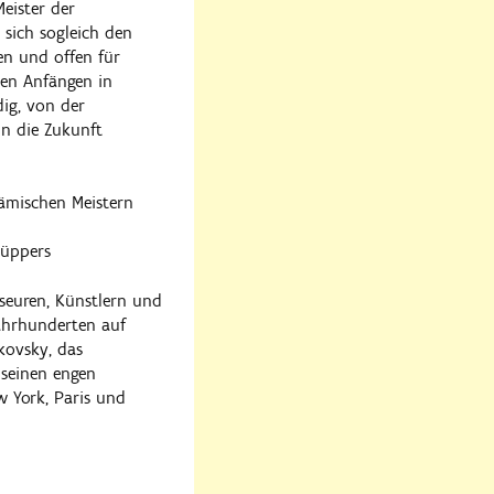
eister der
 sich sogleich den
en und offen für
den Anfängen in
ig, von der
in die Zukunft
ämischen Meistern
üppers
sseuren, Künstlern und
ahrhunderten auf
kovsky, das
seinen engen
 York, Paris und