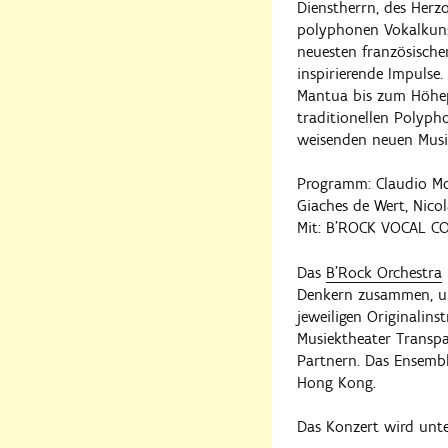
Dienstherrn, des Herz
polyphonen Vokalkunst
neuesten französische
inspirierende Impulse
Mantua bis zum Höhep
traditionellen Polypho
weisenden neuen Musi
Programm: Claudio Mon
Giaches de Wert, Nico
Mit: B'ROCK VOCAL C
Das
B’Rock Orchestra
Denkern zusammen, um
jeweiligen Originalin
Musiektheater Transp
Partnern. Das Ensemb
Hong Kong.
Das Konzert wird unte