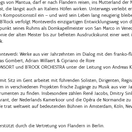
ogs von Mantua, darf er nach Flandern reisen, ins Mutterland der M
, die längst auch an Italiens Höfen wirken. Unterwegs verleibt er
n Kompositionsstil ein – und wird sein Leben lang neugierig bleib
. B’Rock verfolgt Monteverdis einzigartigen Entwicklungsweg von 
unkt seines Ruhms als Domkapellmeister von San Marco in Vened
nie der alten Meister bis zur befreiten Ausdruckskunst einer weit 
k.
teverdi: Werke aus vier Jahrzehnten im Dialog mit den franko-fl
las Gombert, Adrian Willaert & Cipriano de Rore
ONSORT und B'ROCK ORCHESTRA unter der Leitung von Andreas K
mit Sitz im Gent arbeitet mit führenden Solisten, Dirigenten, Regi
 in verschiedenen Projekten frische Zugänge zu Musik aus vier J
strumenten zu finden. Insbesondere zählen René Jacobs, Dmitry Sin
arant, der Nederlands Kamerkoor und die Opéra de Normandie zu 
le trat weltweit auf bedeutenden Bühnen in Amsterdam, Köln, New
rstützt durch die Vertretung von Flandern in Berlin.