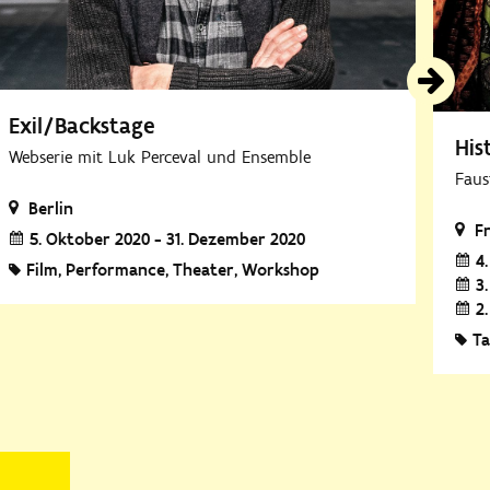
Exil/Backstage
His
Webserie mit Luk Perceval und Ensemble
Faus
Berlin
F
5. Oktober 2020 - 31. Dezember 2020
4
Film
Performance
Theater
Workshop
3
2
T