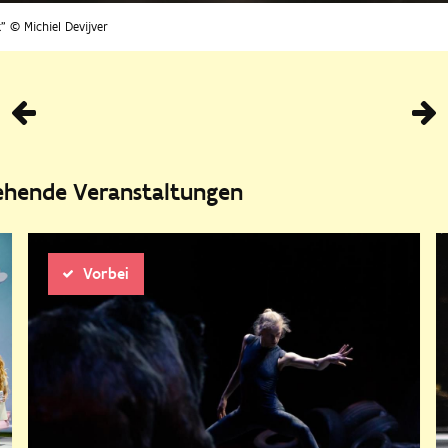
k" © Michiel Devijver
Vorhe
tehende Veranstaltungen
Vorbei