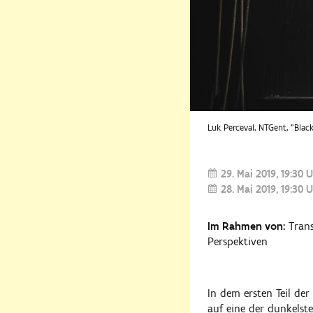
Luk Perceval, NTGent, "Blac
29. Mai 2019
19:30 
28. Mai 2019
19:30 
Im Rahmen von:
Trans
Perspektiven
In dem ersten Teil der
auf eine der dunkelst