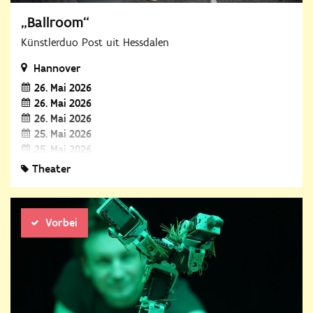
„Ballroom“
Künstlerduo Post uit Hessdalen
Hannover
26. Mai 2026
26. Mai 2026
26. Mai 2026
25. Mai 2026
25. Mai 2026
25. Mai 2026
Theater
Vorbei