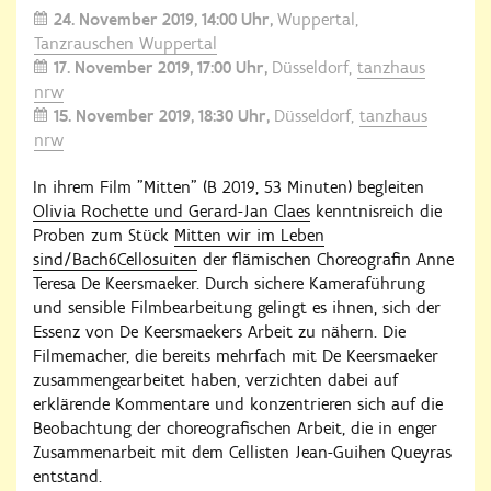
24. November 2019
14:00 Uhr
Wuppertal,
Tanzrauschen Wuppertal
17. November 2019
17:00 Uhr
Düsseldorf,
tanzhaus
nrw
15. November 2019
18:30 Uhr
Düsseldorf,
tanzhaus
nrw
In ihrem Film "Mitten" (B 2019, 53 Minuten) begleiten
Olivia Rochette und Gerard-Jan Claes
kenntnisreich die
Proben zum Stück
Mitten wir im Leben
sind/Bach6Cellosuiten
der flämischen Choreografin Anne
Teresa De Keersmaeker. Durch sichere Kameraführung
und sensible Filmbearbeitung gelingt es ihnen, sich der
Essenz von De Keersmaekers Arbeit zu nähern. Die
Filmemacher, die bereits mehrfach mit De Keersmaeker
zusammengearbeitet haben, verzichten dabei auf
erklärende Kommentare und konzentrieren sich auf die
Beobachtung der choreografischen Arbeit, die in enger
Zusammenarbeit mit dem Cellisten Jean-Guihen Queyras
entstand.