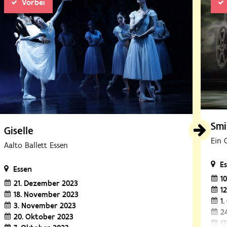
Vorbei
Smi
Giselle
Ein 
Aalto Ballett Essen
E
Essen
1
21. Dezember 2023
1
18. November 2023
1
3. November 2023
2
20. Oktober 2023
1