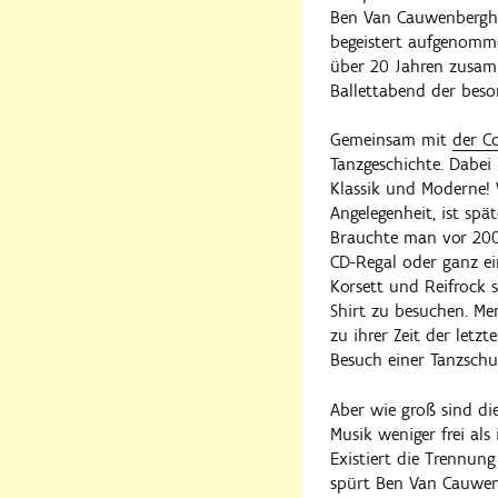
Ben Van Cauwenbergh,
begeistert aufgenomme
über 20 Jahren zusamm
Ballettabend der beson
Gemeinsam mit
der C
Tanzgeschichte. Dabei
Klassik und Moderne! 
Angelegenheit, ist spä
Brauchte man vor 200 
CD-Regal oder ganz e
Korsett und Reifrock s
Shirt zu besuchen. Me
zu ihrer Zeit der letz
Besuch einer Tanzschul
Aber wie groß sind di
Musik weniger frei al
Existiert die Trennun
spürt Ben Van Cauwenb