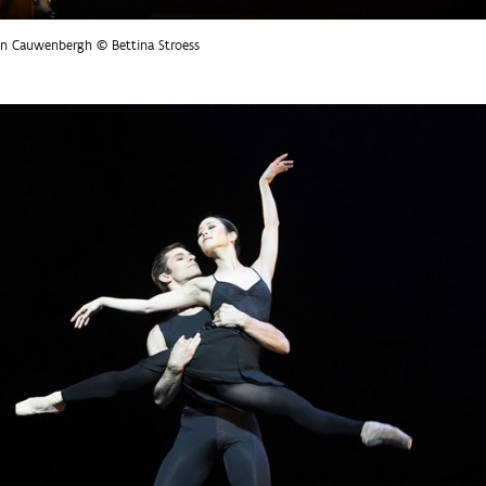
an Cauwenbergh © Bettina Stroess