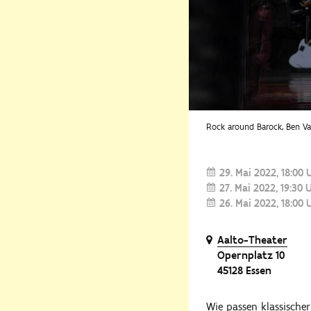
Rock around Barock, Ben V
29. Mai 2022
18:00 
27. Mai 2022
19:30 
26. Mai 2022
18:00 
Aalto-Theater
Opernplatz 10
45128 Essen
Wie passen klassische