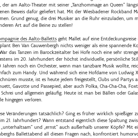
 der am Aalto-Theater mit seiner „Tanzhommage an Queen“ längs
nen Beweis dafür geliefert hat. Mit der Wiesbadener Rockband Mall
en. Grund genug, die drei Musiker an die Ruhr einzuladen, um m
deren Art auf die Beine zu stellen!
ompagnie des Aalto-Balletts
geht Mallet auf eine Entdeckungsreise
 plant Ben Van Cauwenbergh nichts weniger als eine spannende K
War das Tanzen im Barockzeitalter bei Hofe noch eine sehr strenge
testens im 20. Jahrhundert der höchst individuelle, persönliche S
Jahren noch ein Orchester, wenn man tanzbare Musik wollte, reich
infach zum Handy. Und während sich eine Hofdame von Ludwig XI
chnüren musste, ist es heute jedem freigestellt, Clubs und Partys 
nuett, Gavotte und Passepied, aber auch Polka, Cha-Cha-Cha, Fox
te Schrei und allgemein geläufig. Heute ist man bei Bällen oder Gal
e hingegen verloren.
ese Veränderungen tatsächlich? Ging es früher wirklich spießiger
s im 21. Jahrhundert? Wann entstand eigentlich diese Spaltung zw
g „unterhaltsam“ und „ernst“ auch außerhalb unserer Köpfe? Mit
erghs Ballettabend all diesen Fragen nach, konfrontiert humorvol