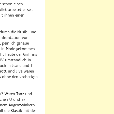
t schon einen
et arbeitet er seit
it ihnen einen
 durch die Musik- und
onfrontation von
, peinlich genaue
til in Mode gekommen.
t heute der Griff ins
V. umständlich in
auch in Jeans und T-
trott und Jive waren
as ohne den vorherigen
 zu? Waren Tanz und
ischen U und E?
 einem Augenzwinkern
l die Klassik mit der